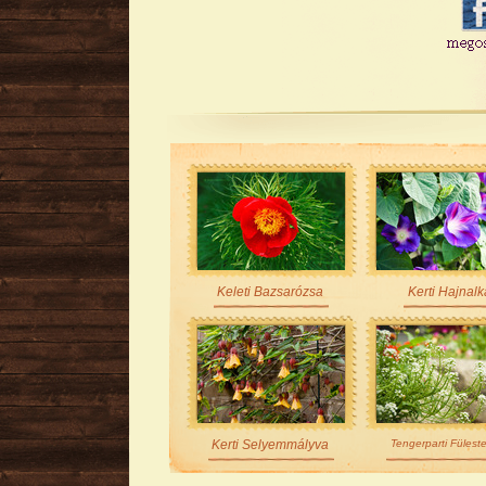
Keleti Bazsarózsa
Kerti Hajnalk
Kerti Selyemmályva
Tengerparti Fülest