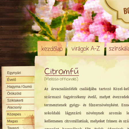
Citromfű
Egynyári
(Melissa officinalis)
Évelő
Hagyma
/ Gumó
Az árvacsalánfélék családjába tartozó Közel-kel
Örökzöld
származó fagyérzékeny évelő, melyet évezrede
Sziklakerti
termesztenek gyógy- és fűszernövényként. Enn
Alacsony
sokoldalú lágyszárú növénynek aromás lev
Közepes
kellemesen citromillatúak, melyeket frissen és szá
Magas
Tavaszi