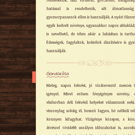
rendelkezik, hisz vírusölő, görcsoldó, hangulatj
hatással is rendelkezik, sőt álmatlansá
gyomorpanaszok ellen is használják. A nyári fűszer
egyik kedvelt növénye, ugyanakkor napos ablaklá
is nevelhető, de télen akár a lakásban is tartha
Édességek, fagylaltok, koktélok díszítésére is gy
használják.
Gondozása
Meleg, napos fekvést, jó vízáteresztő meszes t
igényel. Mivel erősen fényigényes növény, e
elsősorban déli fekvésű helyeket válasszunk neki
viszonylag sokáig él, hosszú fagyos, hó nélküli te
könnyen kifagyhat. Vízigénye közepes, s kön
átvészel rövidebb aszályos időszakokat is, azon