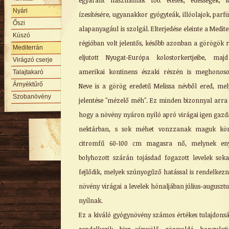
egyaránt használnak főtt ételek, édességek, i
Nyári
ízesítésére, ugyanakkor gyógyteák, illóolajok, par
Őszi
alapanyagául is szolgál. Elterjedése eleinte a Medit
Kúszó
régióban volt jelentős, később azonban a görögök 
Mediterrán
eljutott Nyugat-Európa kolostorkertjeibe, ma
Virágzó cserje
amerikai kontinens északi részén is meghonoso
Talajtakaró
Árnyéktűrő
Neve is a görög eredetű Melissa névből ered, me
Szobanövény
jelentése "mézelő méh". Ez minden bizonnyal arra 
hogy a növény nyáron nyíló apró virágai igen gaz
nektárban, s sok méhet vonzzanak maguk kör
citromfű 60-100 cm magasra nő, melynek en
bolyhozott szárán tojásdad fogazott levelek sok
fejlődik, melyek szúnyogűző hatással is rendelkezn
növény virágai a levelek hónaljában július-auguszt
nyílnak.
Ez a kiváló gyógynövény számos értékes tulajdons