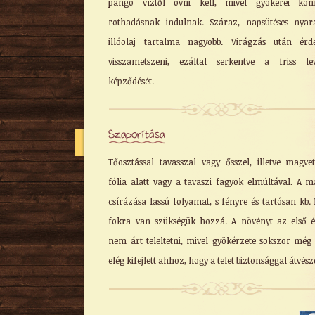
pangó víztől óvni kell, mivel gyökerei kön
rothadásnak indulnak. Száraz, napsütéses nya
illóolaj tartalma nagyobb. Virágzás után érd
visszametszeni, ezáltal serkentve a friss le
képződését.
Szaporítása
Tőosztással tavasszal vagy ősszel, illetve magvet
fólia alatt vagy a tavaszi fagyok elmúltával. A 
csírázása lassú folyamat, s fényre és tartósan kb. 
fokra van szükségük hozzá. A növényt az első 
nem árt teleltetni, mivel gyökérzete sokszor mé
elég kifejlett ahhoz, hogy a telet biztonsággal átvésze