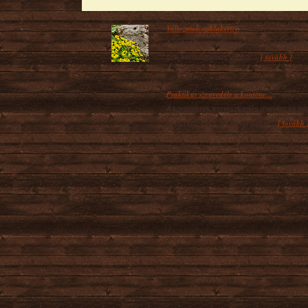
Változatok sziklakertre
A változatos és színes képet mutató szikl
[ tovább ]
sok kerttulajdonos vágya,...
Praktikus szenvedély a konténe...
A konténeres kertészkedés manapság na
[ tovább 
népszerű, hisz, ha növényeket...