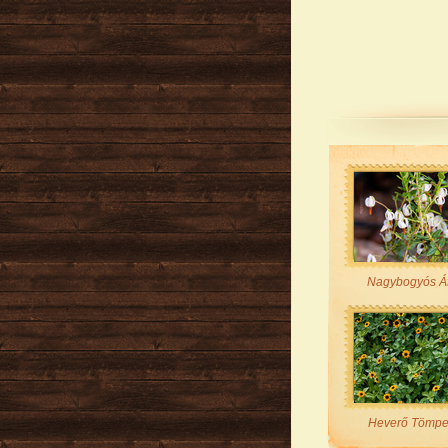
Nagybogyós Á
Heverő Tömpe