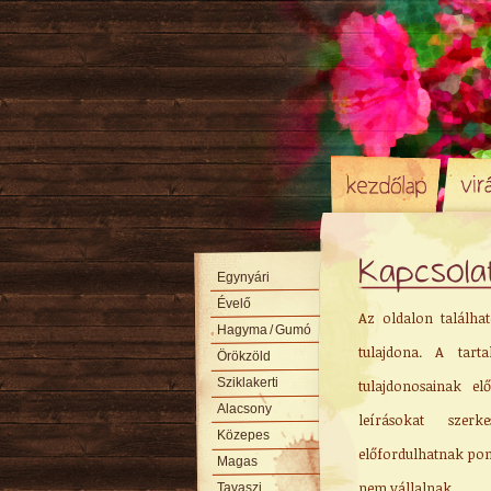
Kapcsola
Egynyári
Évelő
Az oldalon találhat
Hagyma
/ Gumó
tulajdona. A tart
Örökzöld
Sziklakerti
tulajdonosainak el
Alacsony
leírásokat szerk
Közepes
előfordulhatnak pont
Magas
nem vállalnak.
Tavaszi