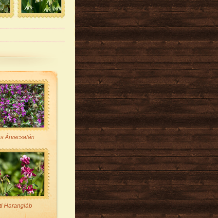
os Árvacsalán
ti Harangláb