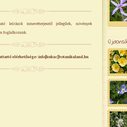
ató leírások ismeretterjesztő jellegűek, növények
m foglalkozunk.
Újdons
ttartó elérhetősége: info[kukac]botanikaland.hu