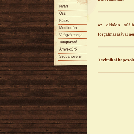
Nyári
Őszi
Kúszó
Az oldalon találh
Mediterrán
forgalmazásával ne
Virágzó cserje
Talajtakaró
Árnyéktűrő
Szobanövény
Technikai kapcsola