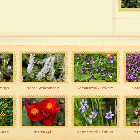
fonya
Kései Szálkamenta
Háromszínű Árvácska
Folt
virág
Izlandi Mák
Keskenylevelű Sásbokor
Ker