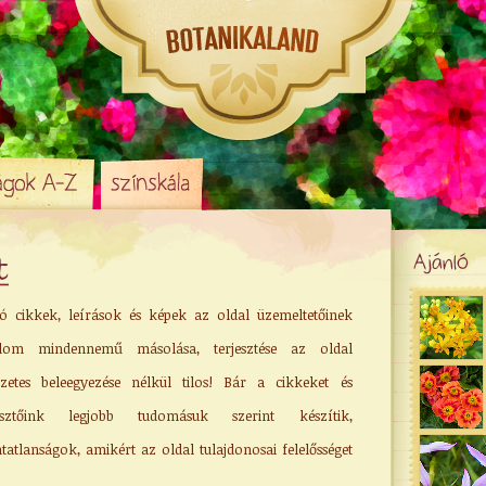
t
Ajánló
ó cikkek, leírások és képek az oldal üzemeltetőinek
alom mindennemű másolása, terjesztése az oldal
őzetes beleegyezése nélkül tilos! Bár a cikkeket és
esztőink legjobb tudomásuk szerint készítik,
atlanságok, amikért az oldal tulajdonosai felelősséget