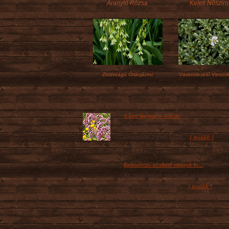
Aranyló Rózsa
Keleti Nőszir
Zöldvirágú Óriásjácint
Vaskoslevelű Veroni
A kert lágyszárú óriásai
Néhány lágyszárú növény szó szerint
[ tovább ]
kimagaslik a többi közül,...
Kalandozás az ehető virágok bi...
Az, hogy egyes növények virága valamily
[ tovább ]
formában fogyasztható,...