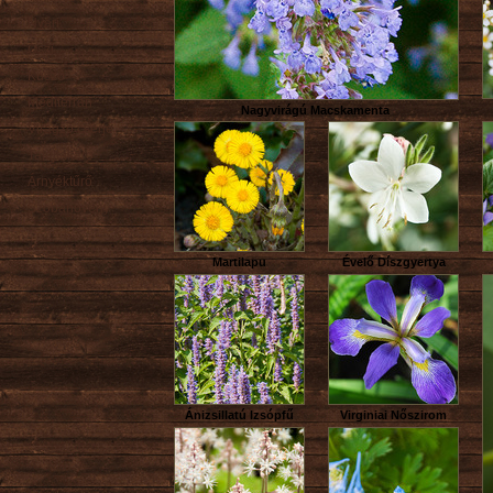
Nyári
Őszi
Kúszó
Mediterrán
Nagyvirágú Macskamenta
Virágzó cserje
Talajtakaró
Árnyéktűrő
Szobanövény
Martilapu
Évelő Díszgyertya
Ánizsillatú Izsópfű
Virginiai Nőszirom