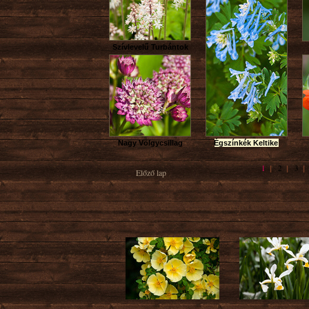
Szívlevelű Turbántok
Nagy Völgycsillag
Égszínkék Keltike
1
2
3
|
|
Előző lap