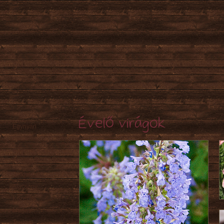
Évelő virágok
Egynyári
Évelő
Hagyma
/ Gumó
Örökzöld
Sziklakerti
Alacsony
Közepes
Magas
Tavaszi