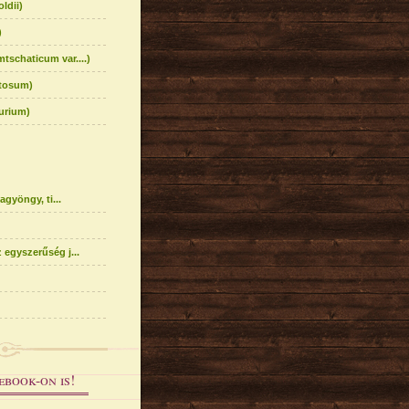
ldii)
)
tschaticum var....)
ntosum)
urium)
agyöngy, ti...
 egyszerűség j...
ebook-on is!