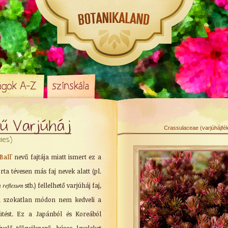
ű Varjúháj
Crassulaceae (varjúhájfé
des)
Ball'
nevű fajtája miatt ismert ez a
ta tévesen más faj nevek alatt (pl.
 reflexum
stb.) fellelhető varjúháj faj,
ól szokatlan módon nem kedveli a
ütést. Ez a Japánból és Koreából