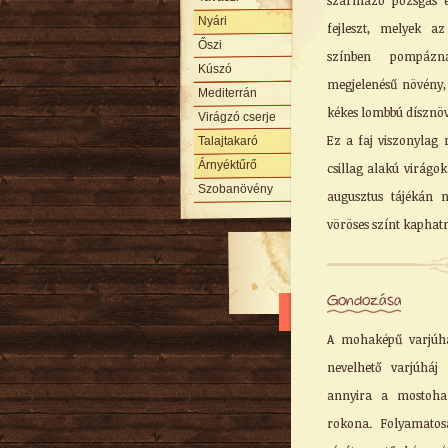
származó pozsgás év
Nyári
fejleszt, melyek a
Őszi
színben pompázna
Kúszó
megjelenésű növény,
Mediterrán
kékes lombbú dísznöv
Virágzó cserje
Ez a faj viszonylag 
Talajtakaró
Árnyéktűrő
csillag alakú virágoka
Szobanövény
augusztus tájékán 
vöröses színt kapha
Gondozása
A mohaképű varjúhá
nevelhető varjúháj
annyira a mostoha
rokona. Folyamatos