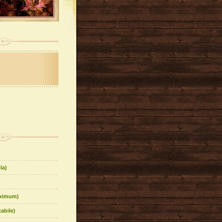
la)
aximum)
abile)