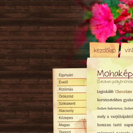
Mohakép
Egynyári
(Sedum polytrichoi
Évelő
Rizómás
Leginkább
'Chocolate 
Örökzöld
kertészetekben gyakor
Sziklakerti
Sedum hakonense
,
Sedum
Alacsony
mely a varjúhájakt
Közepes
hosszan tartó naps
Magas
Tavaszi