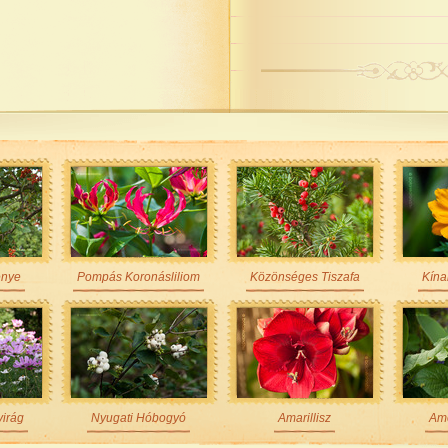
enye
Pompás Koronásliliom
Közönséges Tiszafa
Kína
virág
Nyugati Hóbogyó
Amarillisz
Ame