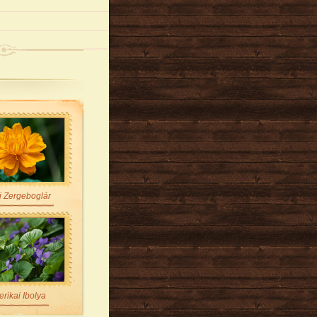
i Zergeboglár
rikai Ibolya