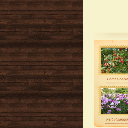
Borbás-berk
Kerti Pillangó