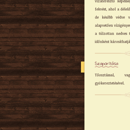
vízáteresztő képessé
fekvést, ahol a délel
de később védve v
alapvetően vízigényes
a túlzottan nedves t
időnként károsíthatjá
Szaporítása
Tőosztással, va
gyökereztetésével.