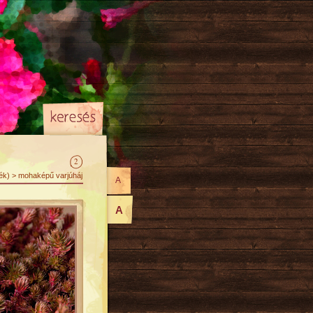
2
lék) > mohaképű varjúháj
A
A