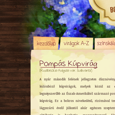
Pompás Kúpvirág
Egynyári
(Rudbeckia fulgida var. sullivantii)
Évelő
Rizómás
A nyár második felének jellegzetes dísznövén
Örökzöld
különböző kúpvirágok, melyek közül az e
Sziklakerti
legnépszerűbb az Észak-Amerikából származó p
Alacsony
kúpvirág. Ez a bokros növekedésű, rizómával te
Közepes
lágyszárú évelő júliustól akár egészen szepte
Magas
Tavaszi