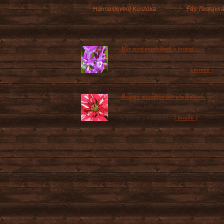
Hármaslevelű Kúszóka
Fás Táskavir
Már most gondoljunk a tavaszi ...
Mivel a tavasz első hírnökei között nagyo
[ tovább ]
a hagymás növény, szinte...
Hogyan maradjon üde a mikulásv...
A színes fellevelű mikulásvirág nagyon sz
[ tovább ]
kísérője a közeledő...