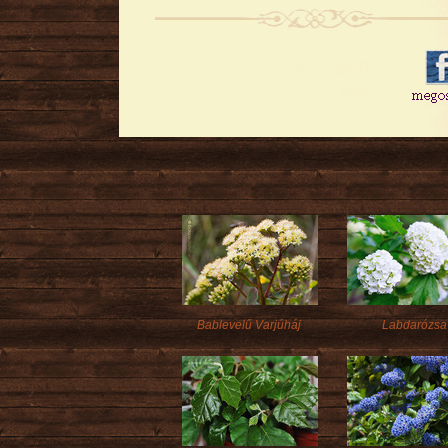
Bablevelű Varjúháj
Labdarózsa