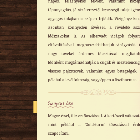
napos, félárnyékos fekvést, valamint közep
tápanyagdús, jó vízáteresztő képességű talajt igény
agyagos talajban is szépen fejlődik. Vízigénye köz
azonban könnyedén átvészeli a rövidebb aszá
időszakokat is. Az elhervadt virágok folyam
eltávolításával meghosszabbíthatjuk virágzását. 
nagy töveket érdemes tőosztással megfiatalít
Időnként megtámadhatják a csigák és meztelencsig
viaszos pajzstetvek, valamint egyes betegségek,
például a levélfoltosság, vagy éppen a lisztharmat.
Szaporítása
Magvetéssel, illetve tőosztással. A kertészeti változat
mint például a 'Goldsturm' tőosztással érd
szaporítani.