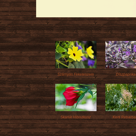
Szárnyas Feketeszem
Díszpaprika
Skarlát Hibiszkusz
Kerti Rebarba