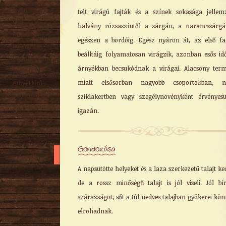
Nyári
telt virágú fajták és a színek sokasága jelle
Őszi
halvány rózsaszíntől a sárgán, a narancssárg
Kúszó
egészen a bordóig. Egész nyáron át, az első f
Mediterrán
beálltáig folyamatosan virágzik, azonban esős id
Virágzó cserje
árnyékban becsukódnak a virágai. Alacsony ter
Talajtakaró
miatt elsősorban nagyobb csoportokban, n
Árnyéktűrő
Szobanövény
sziklakertben vagy szegélynövényként érvényes
igazán.
Gondozása
A napsütötte helyeket és a laza szerkezetű talajt ked
de a rossz minőségű talajt is jól viseli. Jól bí
szárazságot, sőt a túl nedves talajban gyökerei kö
elrohadnak.