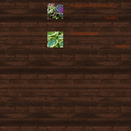
Hívogató őszi balkonnövények -...
Bár néhány egynyári virág, mint például a
[ tovább ]
begóniák vagy a kerti...
Szívderítő télizöldek
Az évelők alapvetően két nagy csoportra
[ tovább ]
oszthatók, lombhullatókra és...