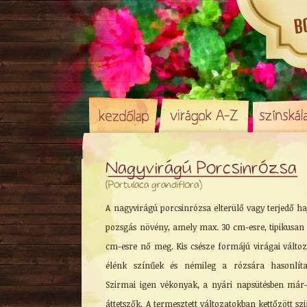
Nagyvirágú Porcsinrózsa
Egynyári
(Portulaca grandiflora)
Évelő
Hagyma
/ Gumó
A nagyvirágú porcsinrózsa elterülő vagy terjedő ha
Örökzöld
pozsgás növény, amely max. 30 cm-esre, tipikusan 
Sziklakerti
cm-esre nő meg. Kis csésze formájú virágai változ
Alacsony
élénk színűek és némileg a rózsára hasonlíta
Közepes
Szirmai igen vékonyak, a nyári napsütésben má
Magas
áttetszők. A termesztett változatokban kettőzött sz
Tavaszi