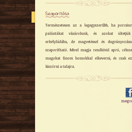
Szaporítása
Természetesen az a legegyszerűbb, ha porcsin
palántákat vásárolunk, és azokat ültetjü
erkélyládába, de magvetéssel és dugványozáss
szaporítható. Mivel magja rendkívül apró, célsz
magokat finom homokkal elkeverni, és csak ez
kiszórni a talajra.