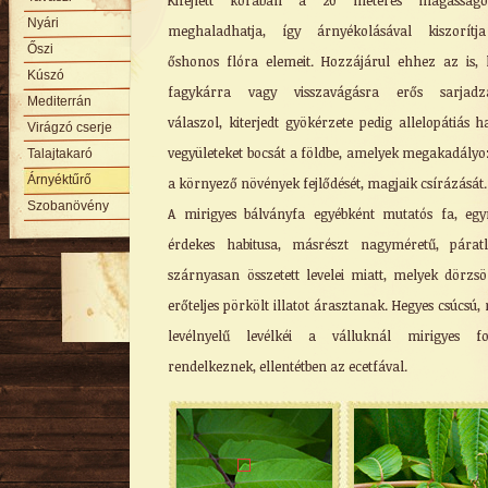
Kifejlett korában a 20 méteres magasságo
Nyári
meghaladhatja, így árnyékolásával kiszorítj
Őszi
őshonos flóra elemeit. Hozzájárul ehhez az is,
Kúszó
fagykárra vagy visszavágásra erős sarjadzá
Mediterrán
válaszol, kiterjedt gyökérzete pedig allelopátiás h
Virágzó cserje
vegyületeket bocsát a földbe, amelyek megakadály
Talajtakaró
Árnyéktűrő
a környező növények fejlődését, magjaik csírázását.
Szobanövény
A mirigyes bálványfa egyébként mutatós fa, egy
érdekes habitusa, másrészt nagyméretű, párat
szárnyasan összetett levelei miatt, melyek dörzsö
erőteljes pörkölt illatot árasztanak. Hegyes csúcsú, 
levélnyelű levélkéi a válluknál mirigyes fo
rendelkeznek, ellentétben az ecetfával.