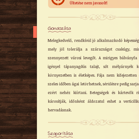
Ültetése nem javasolt!
Gondozása
Melegkedvelő, rendkívül jó alkalmazkodó képesség
mely jól tolerálja a szárazságot csakúgy, mi
szennyezett városi levegőt. A mirigyes bálványf
igényel tápanyagdús talajt, sőt mélyárnyék k
környezetben is életképes. Fája nem kifejezetten 
szeles időben ágai letörhetnek, sérülésre pedig sarja
ezért nehéz kiírtani. Betegségek és kártevők r
károsítják, időnként áldozatul eshet a verticill
hervadásnak.
Szaporítása