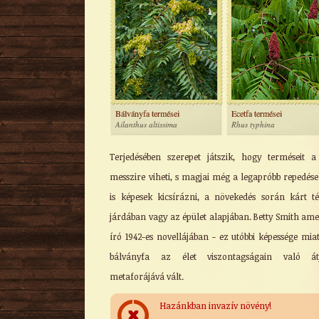
Bálványfa termései
Ecetfa termései
Ailanthus altissima
Rhus typhina
Terjedésében szerepet játszik, hogy terméseit a
messzire viheti, s magjai még a legapróbb repedés
is képesek kicsírázni, a növekedés során kárt t
járdában vagy az épület alapjában. Betty Smith ame
író 1942-es novellájában - ez utóbbi képessége miat
bálványfa az élet viszontagságain való átj
metaforájává vált.
Hazánkban invazív növény!