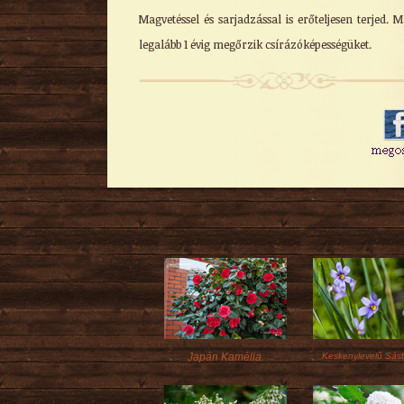
Magvetéssel és sarjadzással is erőteljesen terjed. M
legalább 1 évig megőrzik csírázóképességüket.
Japán Kamélia
Keskenylevelű Sás