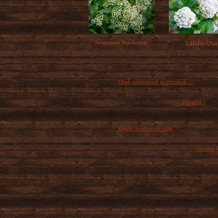
Tengerparti Seprűcserje
Labdarózsa
Élénk színhatások az évszakok ...
A növények színei sokszor meglepően élé
[ tovább ]
hatásúak, legyenek azok...
Kreatív konténerek bája
A cserepekben, dézsákban, ablakládákba
[ tovább ]
kialakított növénykompozíciók...