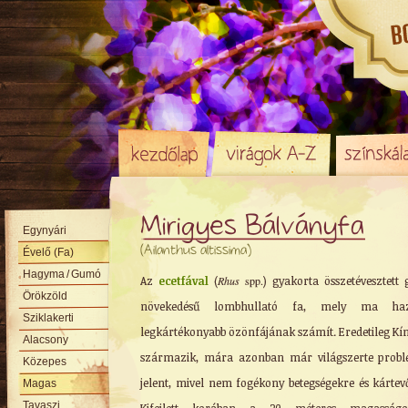
Mirigyes Bálványfa
Egynyári
(Ailanthus altissima)
Évelő (Fa)
Hagyma
/ Gumó
Az
ecetfával
(
Rhus
spp.
) gyakorta összetévesztett 
Örökzöld
növekedésű lombhullató fa, mely ma ha
Sziklakerti
legkártékonyabb özönfájának számít. Eredetileg Kí
Alacsony
származik, mára azonban már világszerte prob
Közepes
jelent, mivel nem fogékony betegségekre és kártev
Magas
Tavaszi