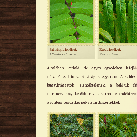
Bálványfa levélzete
Ecetfa levélzete
Ailanthus altissima
Rhus typhina
Általában kétlaki, de egyes egyedeken kifejl
nőivarú és hímivarú virágok egyaránt. A zöldes
bugavirágzatok jelentéktelenek, a belőlük fe
narancsvörös, később rozsdabarna lependékter
azonban rendelkeznek némi díszértékkel.