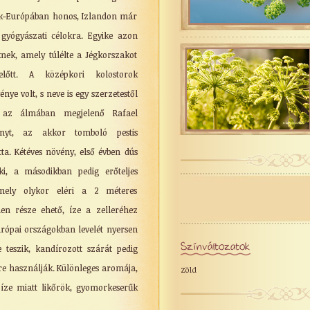
ak-Európában honos, Izlandon már
 gyógyászati célokra. Egyike azon
nek, amely túlélte a Jégkorszakot
előtt. A középkori kolostorok
nye volt, s neve is egy szerzetestől
 az álmában megjelenő Rafael
nyt, az akkor tomboló pestis
tta. Kétéves növény, első évben dús
 ki, a másodikban pedig erőteljes
mely olykor eléri a 2 méteres
en része ehető, íze a zelleréhez
urópai országokban levelét nyersen
Színváltozatok
e teszik, kandírozott szárát pedig
re használják. Különleges aromája,
Zöld
 íze miatt likőrök, gyomorkeserűk