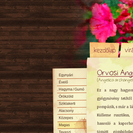
Orvosi Ang
Egynyári
(Angelica archangel
Évelő
Hagyma
/ Gumó
Ez a nagy hagyomá
Örökzöld
gyógynövény tetőtől
Sziklakerti
pompázik, s már a lá
Alacsony
Külleme rusztikus,
Közepes
hasonló a kaporh
Magas
tömött gömbölyd
Tavaszi