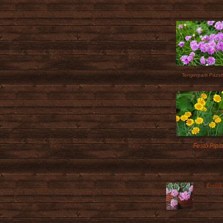
Tengerparti Pázsi
Festő Pipit
Évelők
A balk
igazán