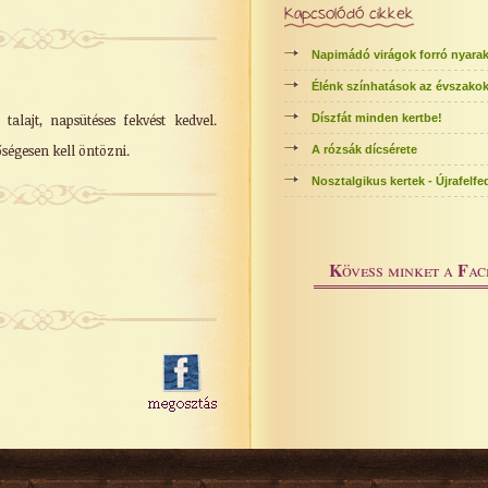
Kapcsolódó cikkek
Napimádó virágok forró nyarak
Élénk színhatások az évszako
talajt, napsütéses fekvést kedvel.
Díszfát minden kertbe!
ségesen kell öntözni.
A rózsák dícsérete
Nosztalgikus kertek - Újrafelf
K
F
övess minket a
ac