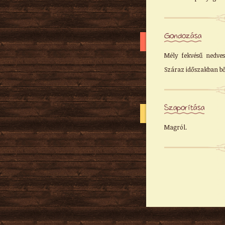
Gondozása
Mély fekvésű nedves 
Száraz időszakban bő
Szaporítása
Magról.