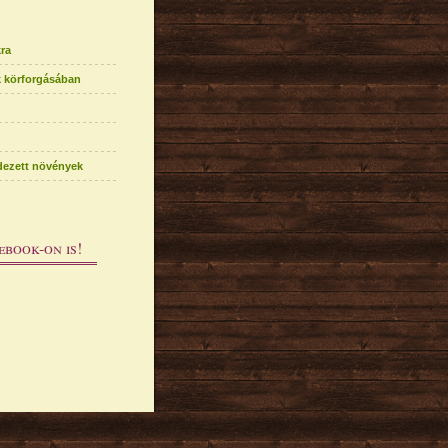
ra
k körforgásában
edezett növények
ebook-on is!