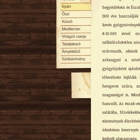
Nyári
hegyvidékein és Ész
Őszi
1100 éve használják
Kúszó
kevés gyógynövények
Mediterrán
8-10.000 évvel ez
Virágzó cserje
nélkülözhetetlen növé
Talajtakaró
származik, akinek
Árnyéktűrő
Szobanövény
arkangyal a növé
gyógyírjaként ajánlo
tőlevélzete fejlődik
hengeres szára, a
magasságot is. Mind
hasonlít. Az észak-e
salátába, főzelékekb
sütemények díszítésé
édeskésen kesernyés
kedvelt alapanyaga.