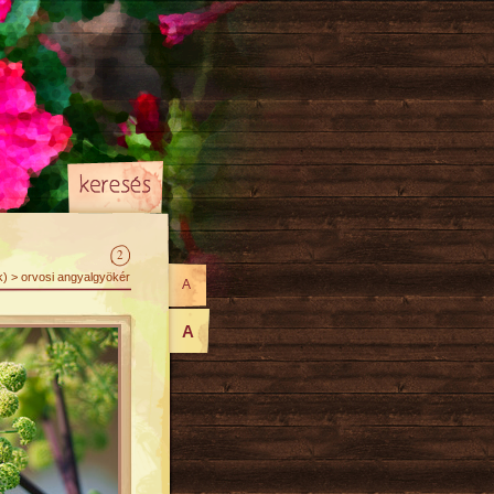
2
k) > orvosi angyalgyökér
A
A