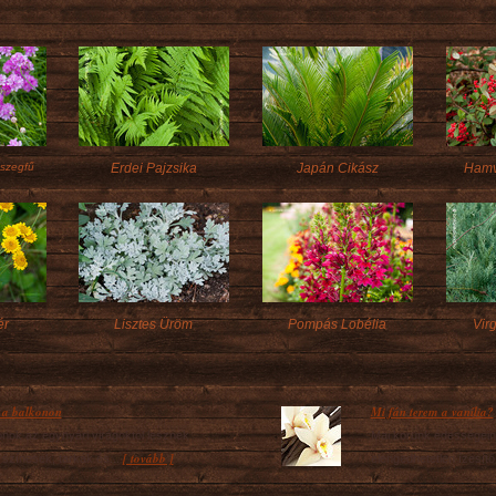
tszegfű
Erdei Pajzsika
Japán Cikász
Hamv
ér
Lisztes Üröm
Pompás Lobélia
Vir
 a balkonon
Mi fán terem a vanília?
onok az egynyári virágoktól lesznek
Mai korunk édességein
[ tovább ]
 színesek, tarkák és...
elengedhetetlen ízesítő