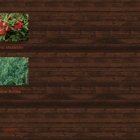
as Madárbirs
giniai Boróka
ek, desszertjeinek
[ tovább ]
...