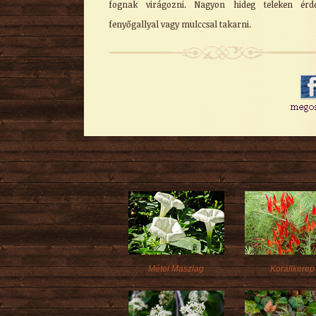
fognak virágozni. Nagyon hideg teleken érd
fenyőgallyal vagy mulccsal takarni.
Métel Maszlag
Korallkerep