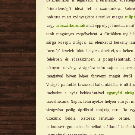
balkonunkon is leginkább a természet közelség
Nyári
érintetlenségét idézi fel a számunkra. Bokro
Őszi
habitusa miatt szőnyegként elterülve magas
tulip
Kúszó
vagy
császárkoronák
alatt épp oly jól mutat, mint 
Mediterrán
utak magányos szegélyeként. A fürtökben nyíló b
Virágzó cserje
sárga közepű virágok, az élénkzöld keskeny lá
Talajtakaró
Árnyéktűrő
formájú levelek fölött helyezkednek el, s a kéken 
Szobanövény
fehérben és rózsaszínben is pompázhatnak. M
kétnyári növény, virágzása után sajnos elpusztu
magjaival bőven képes újravetni magát évről 
Virágzó palántáit tavasszal balkonládába is ültethe
melyeket a nyár beköszöntével
egynyári virág
cserélhetünk. Napos, félárnyékos helyen érzi jól m
virágzása pedig áprilistól májusig tart. Ha eg
ültetünk belőle, biztosak lehetünk benne, 
különösebb gondoskodás nélkül is állandó lakója l