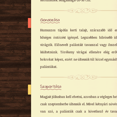
kertünknek. Magassága-20-30 cm.
Gondozása
Humuszos tápdús kerti talajt, szárazabb idő e
bőséges öntözést igényel. Legszebben hűvösebb i
virágzik. Előnevelt palántáit tavasszal vagy ősszel
kiültetnünk. Törékeny virágai ellenére elég erőt
bokrokat képez, ezért ne ültessük túl közel egymás
palántákat.
Szaporítása
Magjait júliusban kell elvetni, azonban a végleges he
csak szeptemberbe ültessük el. Mivel kétnyári növé
van szó, a palánták csak a következő év tava