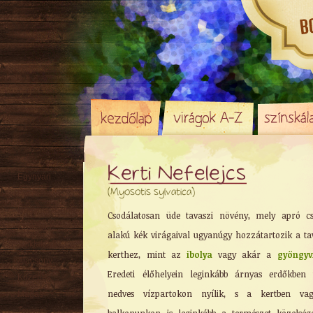
Kerti Nefelejcs
Egynyári
(Myosotis sylvatica)
Évelő
Hagyma
/ Gumó
Csodálatosan üde tavaszi növény, mely apró cs
Örökzöld
alakú kék virágaival ugyanúgy hozzátartozik a ta
Sziklakerti
kerthez, mint az
ibolya
vagy akár a
gyöngyv
Alacsony
Eredeti élőhelyein leginkább árnyas erdőkben
Közepes
nedves vízpartokon nyílik, s a kertben va
Magas
Tavaszi