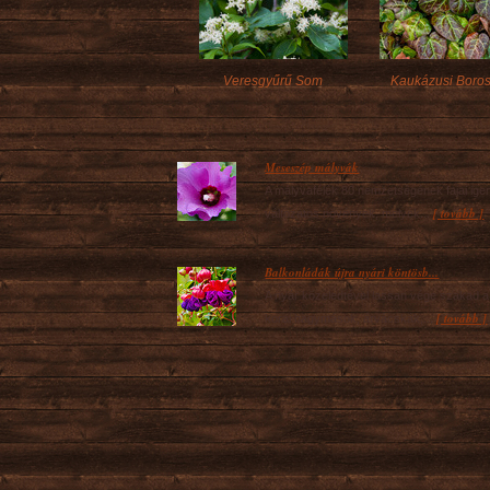
Veresgyűrű Som
Kaukázusi Boros
Meseszép mályvák
A mályvafélék 80 nemzetségének fajai ige
[ tovább ]
változatos növények, melyek...
Balkonládák újra nyári köntösb...
A nyár közeledtével lassan vége szakad a
[ tovább ]
korai hagymások, árvácskák,...