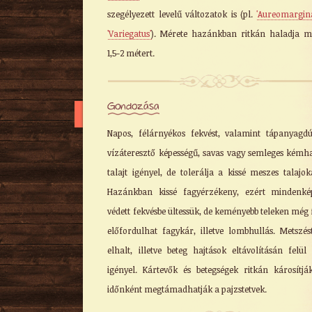
szegélyezett levelű változatok is (pl.
'Aureomargina
'Variegatus'
). Mérete hazánkban ritkán haladja 
1,5-2 métert.
Gondozása
Napos, félárnyékos fekvést, valamint tápanyagdú
vízáteresztő képességű, savas vagy semleges kémh
talajt igényel, de tolerálja a kissé meszes talajoka
Hazánkban kissé fagyérzékeny, ezért mindenké
védett fekvésbe ültessük, de keményebb teleken még í
előfordulhat fagykár, illetve lombhullás. Metszés
elhalt, illetve beteg hajtások eltávolításán felü
igényel. Kártevők és betegségek ritkán károsítjá
időnként megtámadhatják a pajzstetvek.