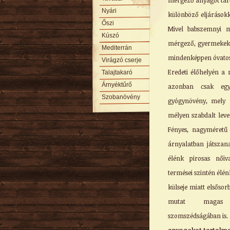
mérgező anyagot tart
Nyári
különböző eljárásokk
Őszi
Mivel babszemnyi m
Kúszó
mérgező, gyermekek 
Mediterrán
mindenképpen óvatoss
Virágzó cserje
Eredeti élőhelyén a 
Talajtakaró
Árnyéktűrő
azonban csak egyn
Szobanövény
gyógynövény, mely h
mélyen szabdalt leve
Fényes, nagyméretű 
árnyalatban játszan
élénk pirosas nőiv
termései szintén élé
külseje miatt elsősor
mutat maga
szomszédságában is