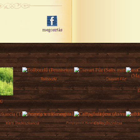
Tollborzfű
Csavart Fűz
C
fű
Kerti Tradeszkancia
Pettyegetett Harangvirág
Csillagőszirózsa