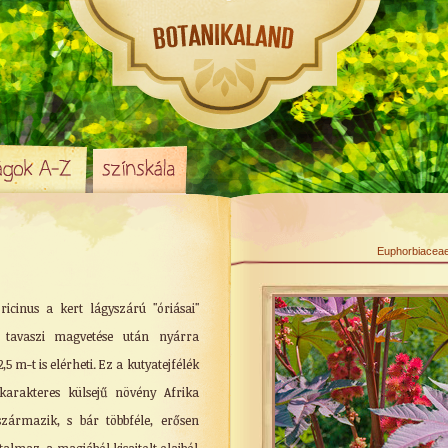
Euphorbiaceae 
ricinus a kert lágyszárú "óriásai"
z tavaszi magvetése után nyárra
 m-t is elérheti. Ez a kutyatejfélék
 karakteres külsejű növény Afrika
 származik, s bár többféle, erősen