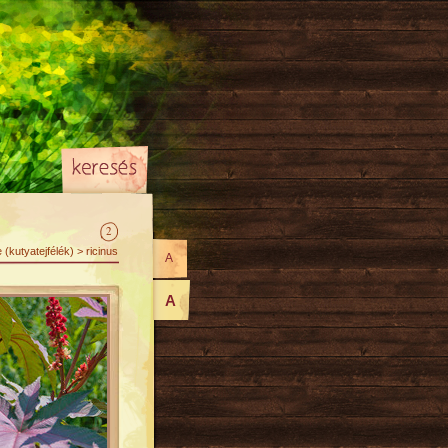
2
(kutyatejfélék) > ricinus
A
A