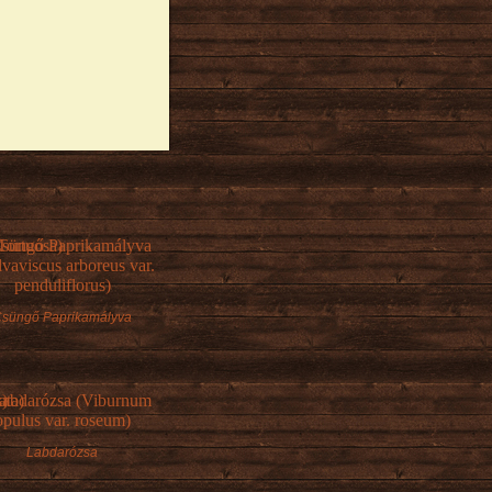
süngő Paprikamályva
Labdarózsa