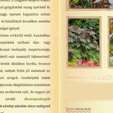
almaz, a magjából kisajtolt olajból
al gyógyhatású anyag nyerhető ki.
agja nyersen fogyasztva erősen
és háziállatok közelében nevelése
ágot igényel.
ricinus örökzöld évelő, hazánkban
yáriként tartható dísz- vagy
osszú levélnyelű, tenyérformájú,
leiről már messziről felismerhető.
levelei általában bordós, bronzos
ak, melyek fölött jól mutatnak az
arú virágok. Gömbölyded tüskés
nkpirosak. Meglehetősen terjedelmes
ban szoliternek való, de nagyon jól
s növésű
dísznapraforgók
.
A növény minden része mérgező
Színváltozatok