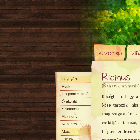
Ricinus
Egynyári
(Ricinus communis)
Évelő
Hagyma
/ Gumó
Kétségtelen, hogy a 
Örökzöld
közé tartozik, his
Sziklakerti
magassága akár a 2-2,5
Alacsony
családjába tartozó,
Közepes
trópusi területeiről
Magas
Tavaszi