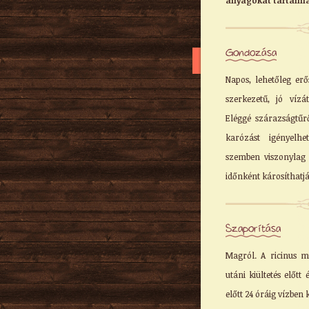
anyagokat tartalma
Gondozása
Napos, lehetőleg erő
szerkezetű, jó vízát
Eléggé szárazságtűr
karózást igényelhe
szemben viszonylag 
időnként károsíthatjá
Szaporítása
Magról. A ricinus ma
utáni kiültetés előtt
előtt 24 óráig vízben k