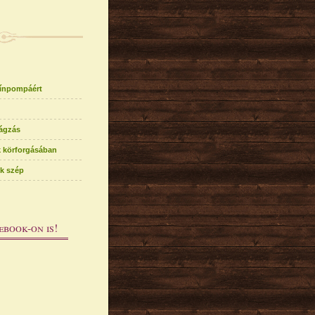
zínpompáért
ágzás
k körforgásában
k szép
ebook-on is!