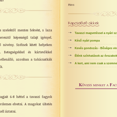
z!
Piros
Kapcsolódó cikkek
s szelektől mentes fekvést, s laza
Tavaszi magvetéssel a nyári s
eresztő képességű talajt igényel.
Késő nyári pompa
ő növény. Szélnek kitett helyeken
Kevés gondozás - Bőséges vir
t. Betegségekkel és kártevőkkel
Élénk színhatások az évszako
ellenálló, azonban a takácsatkák
A kert, ami nem csak a szemne
k.
K
F
övess minket a
ac
gjait 6-8 héttel a tavaszi fagyok
 érdemes elvetni. A magokat ültetés
ell áztatni.