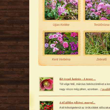
Ujjas Keltike
Terülőrózsa
Kerti Verbéna
Zebrafű
Két évszak határán - A tavasz ...
Tél vége felé, március beköszöntével a ke
[ tovább
nagy része még pihen, azonban...
A tél időtlen jelképei: magyal...
A tél kétségtelenül az örökzöldek időszaka