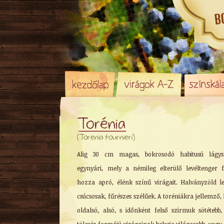
Torénia
Egynyári
(Torenia fournieri)
Évelő
Hagyma
/ Gumó
Alig 30 cm magas, bokrosodó habitusú lágys
Örökzöld
egynyári, mely a némileg elterülő levéltenger f
Sziklakerti
hozza apró, élénk színű virágait. Halványzöld le
Alacsony
csúcsosak, fűrészes szélűek. A toréniákra jellemző,
Közepes
oldalsó, alsó, s időnként felső szirmuk sötétebb
Magas
Tavaszi