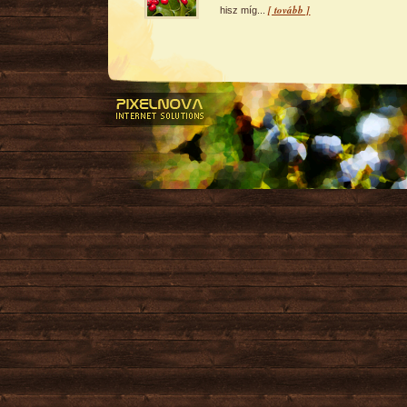
[ tovább ]
hisz míg...