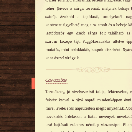
tölcsér formájú virágainak belseje világosabb, vagy
Nyári
fehér (kivéve a sárga toréniát, melynek belseje 
Őszi
színű). Azoknál a fajtáknál, amelyeknél nag
Kúszó
kontraszt figyelhető meg a szirmok és a belseje kö
Mediterrán
legtöbbször egy kisebb sárga folt található az
Virágzó cserje
szirom közepe tájt. Függőkosarakba ültetve ép
Talajtakaró
Árnyéktűrő
mutatós, mint ablakládák, kaspók díszeként. Nyár
Szobanövény
kora ősszel virágzik.
Gondozása
Termékeny, jó vízelvezetésű talajt, félárnyékos, v
fekvést kedvel. A tűző naptól mindenképpen óvni 
mivel levelei erős napsütésben megfonnyadnak. A b
növekedés érdekében a fiatal növények növeked
levő hajtásait érdemes némileg visszacsípni. Elle