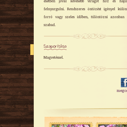
esetben jóval kevesebb virágot hoz és hajl
felnyurgulni. Rendszeres öntözést igényel külö
forró vagy szeles időben, túlöntözni azonban
szabad.
Szaporítása
Magvetéssel.