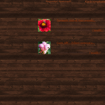
Nagyvirágú Nyakcsapfű
Karácsonyikakt
Napimádó virágok forró nyarakr...
Aranysárga, bordó, narancsvörös - ha ez
[ tovább ]
az élénk és merész színeket...
Cserje ABC - Néhány szempont a...
A cserjék a fáktól alacsonyabb fás szárú
[ tovább ]
növények, melyek nagyon...