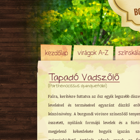
Tapadó Vadszőlő
Egynyári
(Parthenocissus quinquefolia)
Évelő (Cserje)
Hagyma
/ Gumó
Falra, kerítésre futtatva az ősz egyik legszebb dísze
Örökzöld
leveleivel és terméseivel egyaránt díszítő erőt
Sziklakerti
kúszónövény. A burgundi vörösre színeződő tenye
Alacsony
összetett, nyúlánk formájú levelek és a fürt
Közepes
megjelenő kékesfekete bogyók igazán sz
Magas
Tavaszi