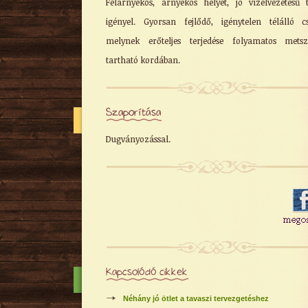
Félárnyékos, árnyékos helyet, jó vízelvezetésű t
igényel. Gyorsan fejlődő, igénytelen télálló cs
melynek erőteljes terjedése folyamatos metsz
tartható kordában.
Szaporítása
Dugványozással.
Kapcsolódó cikkek
Néhány jó ötlet a tavaszi tervezgetéshez