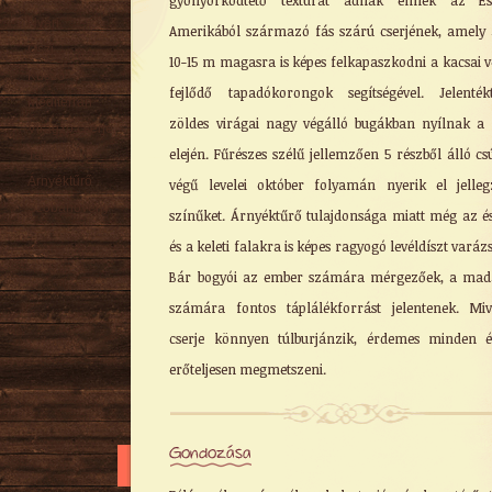
gyönyörködtető textúrát adnak ennek az És
Nyári
Amerikából származó fás szárú cserjének, amely
Őszi
10-15 m magasra is képes felkapaszkodni a kacsai 
Kúszó
fejlődő tapadókorongok segítségével. Jelenték
Mediterrán
zöldes virágai nagy végálló bugákban nyílnak a
Virágzó cserje
elején. Fűrészes szélű jellemzően 5 részből álló cs
Talajtakaró
Árnyéktűrő
végű levelei október folyamán nyerik el jelleg
Szobanövény
színűket. Árnyéktűrő tulajdonsága miatt még az é
és a keleti falakra is képes ragyogó levéldíszt varázs
Bár bogyói az ember számára mérgezőek, a mad
számára fontos táplálékforrást jelentenek. Mi
cserje könnyen túlburjánzik, érdemes minden 
erőteljesen megmetszeni.
Gondozása