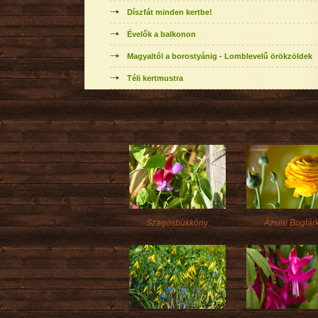
Díszfát minden kertbe!
Évelők a balkonon
Magyaltól a borostyánig - Lomblevelű örökzöldek
Téli kertmustra
Szagosbükköny
Ázsiai Boglár