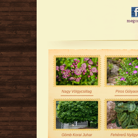
Nagy Völgycsillag
Piros Gólyaor
Gömb Korai Juhar
Fehérerű Nyílgy