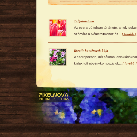
Tulipánmánia
Az ezerarcú tulipán története, amely soku
[ tovább ]
számára a Németalföldhöz és...
Kreatív konténerek bája
A cserepekben, dézsákban, ablakládákba
[ tovább ]
kialakított növénykompozíciók...