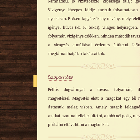
kémhatású, jó vízáteresztő képességű talajt igé
Vízigénye közepes, földjét tartsuk folyamatosan 
nyirkosan. Erősen fagyérzékeny növény, mely telelt
igényel hűvös (kb. 10 fokos), világos helyiségben. 
folyamán vízigénye csökken. Minden második tavas
a virágzás elmúltával érdemes átültetni. Idő
megtámadhatják a takácsatkák.
Szaporítása
Félfás dugvánnyal a tavasz folyamán, ill
magvetéssel. Magvetés előtt a magokat egy fél 
áztassuk meleg vízben. Amely magok feldagad
azokat azonnal ellehet ültetni, a többinél pedig meg
próbálni eltávolítani a magburkot.