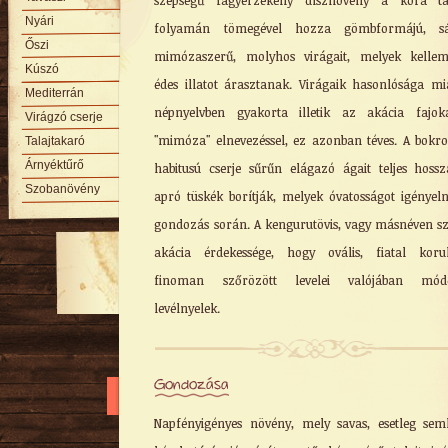
szépségű fagyérzékeny dísznövény a kora ta
Nyári
folyamán tömegével hozza gömbformájú, sá
Őszi
mimózaszerű, molyhos virágait, melyek kellem
Kúszó
édes illatot árasztanak. Virágaik hasonlósága mi
Mediterrán
népnyelvben gyakorta illetik az akácia fajok
Virágzó cserje
"mimóza" elnevezéssel, ez azonban téves. A bokr
Talajtakaró
Árnyéktűrő
habitusú cserje sűrűn elágazó ágait teljes hoss
Szobanövény
apró tüskék borítják, melyek óvatosságot igényel
gondozás során. A kengurutövis, vagy másnéven s
akácia érdekessége, hogy ovális, fiatal koru
finoman szőrözött levelei valójában módo
levélnyelek.
Gondozása
Napfényigényes növény, mely savas, esetleg sem