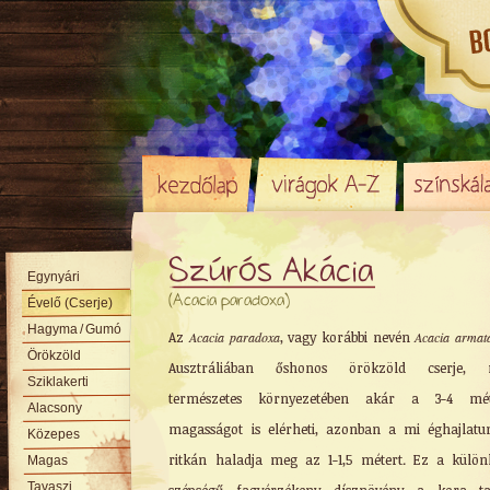
Szúrós Akácia
Egynyári
(Acacia paradoxa)
Évelő (Cserje)
Hagyma
/ Gumó
Az
Acacia paradoxa
, vagy korábbi nevén
Acacia armat
Örökzöld
Ausztráliában őshonos örökzöld cserje, 
Sziklakerti
természetes környezetében akár a 3-4 mét
Alacsony
magasságot is elérheti, azonban a mi éghajlat
Közepes
ritkán haladja meg az 1-1,5 métert. Ez a külön
Magas
Tavaszi