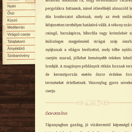
kiválóan alkalmas rá, hogy térelválasztó rácsok
Nyári
pergolákra futtassuk, mivel ötlevélkéjű almazöld le
Őszi
dús lombozatot alkotnak, mely az évek múlás
Kúszó
kifejezetten terebélyes hatásúvá válik. A vékony szá
Mediterrán
csüngő, barnáspiros, bíborlila vagy krémfehér s
Virágzó cserje
különleges megjelenésű virágai szép összha
Talajtakaró
Árnyéktűrő
nyújtanak a világos levélzettel, mely télbe nyúl
Szobanövény
cserjén marad, jóllehet keményebb teleken lehull
lombját. A magányos példányok ritkán hoznak ter
de keresztporzás esetén őszre érdekes for
terméseket érlelhetnek. Viszonylag gyors növek
cserje.
Gondozása
Tápanyagban gazdag, jó vízáteresztő képességű t