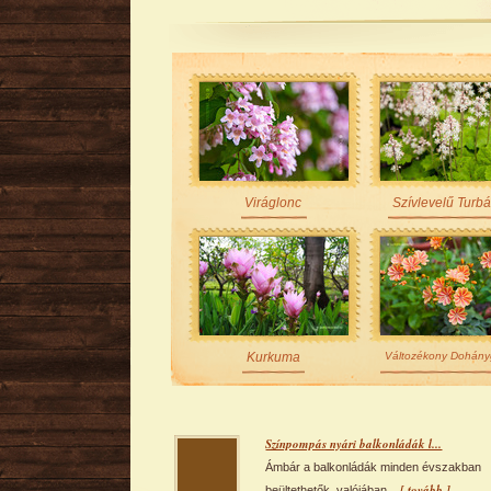
Viráglonc
Szívlevelű Turb
Kurkuma
Változékony Dohány
Színpompás nyári balkonládák l...
Ámbár a balkonládák minden évszakban
[ tovább ]
beültethetők, valójában...