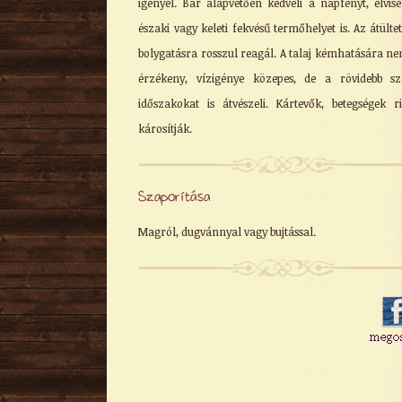
igényel. Bár alapvetően kedveli a napfényt, elvise
északi vagy keleti fekvésű termőhelyet is. Az átültet
bolygatásra rosszul reagál. A talaj kémhatására ne
érzékeny, vízigénye közepes, de a rövidebb s
időszakokat is átvészeli. Kártevők, betegségek r
károsítják.
Szaporítása
Magról, dugvánnyal vagy bujtással.