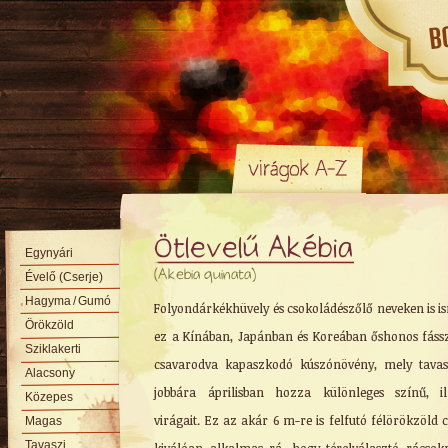
Ötlevelű Akébia
Egynyári
(Akebia quinata)
Évelő (Cserje)
Hagyma
/ Gumó
Folyondárkékhüvely és csokoládészőlő neveken is i
Örökzöld
ez a Kínában, Japánban és Koreában őshonos fáss
Sziklakerti
csavarodva kapaszkodó kúszónövény, mely tavas
Alacsony
jobbára áprilisban hozza különleges színű, il
Közepes
virágait. Ez az akár 6 m-re is felfutó félörökzöld c
Magas
Tavaszi