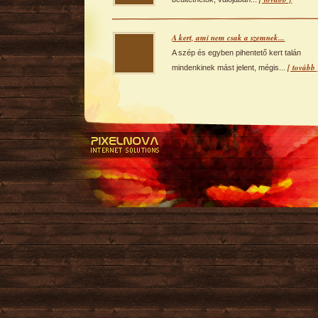
A kert, ami nem csak a szemnek...
A szép és egyben pihentető kert talán
[ tovább 
mindenkinek mást jelent, mégis...