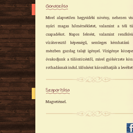
Gondozása
Mivel alapvetően hegyvidéki növény, nehezen vis
nyári magas hőmérsékletet, valamint a téli tú
csapadékot. Napos fekvést, valamint rendkívü
vízáteresztő képességű, semleges kémhatású 
mészben gazdag talajt igényel. Vízigénye közepe
óvakodjunk a túlöntözéstől, mivel gyökérzete kö
rothadásnak indul. Időnként károsíthatják a levéltet
Szaporítása
Magvetéssel.