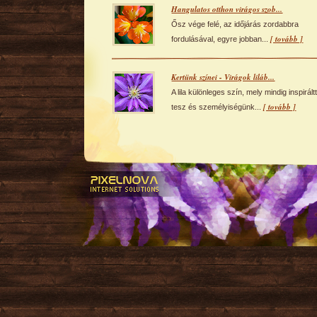
Hangulatos otthon virágos szob...
Ősz vége felé, az időjárás zordabbra
[ tovább ]
fordulásával, egyre jobban...
Kertünk színei - Virágok liláb...
A lila különleges szín, mely mindig inspirált
[ tovább ]
tesz és személyiségünk...