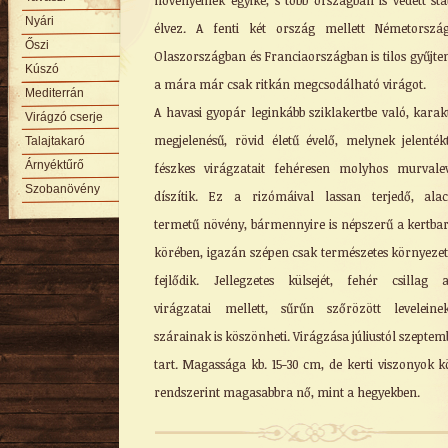
növényeinek egyike, s több országban is védett stá
Nyári
élvez. A fenti két ország mellett Németorszá
Őszi
Olaszországban és Franciaországban is tilos gyűjten
Kúszó
a mára már csak ritkán megcsodálható virágot.
Mediterrán
A havasi gyopár leginkább sziklakertbe való, karak
Virágzó cserje
megjelenésű, rövid életű évelő, melynek jelenték
Talajtakaró
Árnyéktűrő
fészkes virágzatait fehéresen molyhos murvale
Szobanövény
díszítik. Ez a rizómáival lassan terjedő, ala
termetű növény, bármennyire is népszerű a kertba
körében, igazán szépen csak természetes környeze
fejlődik. Jellegzetes külsejét, fehér csillag 
virágzatai mellett, sűrűn szőrözött levelein
szárainak is köszönheti. Virágzása júliustól szeptem
tart. Magassága kb. 15-30 cm, de kerti viszonyok k
rendszerint magasabbra nő, mint a hegyekben.