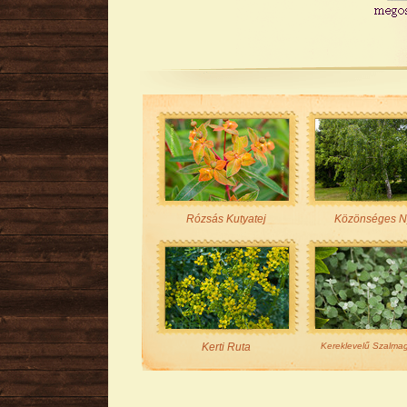
Rózsás Kutyatej
Közönséges N
Kerti Ruta
Kereklevelű Szalma