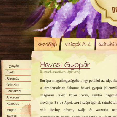
Havasi Gyopár
Egynyári
(Leontopodium alpinum)
Évelő
Rizómás
Európa magashegységeiben, így például az Alpokb
Örökzöld
a Pireneusokban őshonos havasi gyopár jellemz
Sziklakerti
magasan fekvő köves rétek, sziklás hegyold
Alacsony
növénye. Ez az Alpok zord szépségének szimból
Közepes
vált kicsiny növény Svájc és Ausztria nem
Magas
Tavaszi