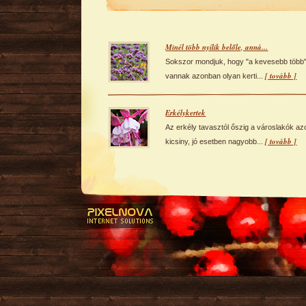
Minél több nyílik belőle, anná...
Sokszor mondjuk, hogy "a kevesebb több"
[ tovább ]
vannak azonban olyan kerti...
Erkélykertek
Az erkély tavasztól őszig a városlakók az
[ tovább ]
kicsiny, jó esetben nagyobb...