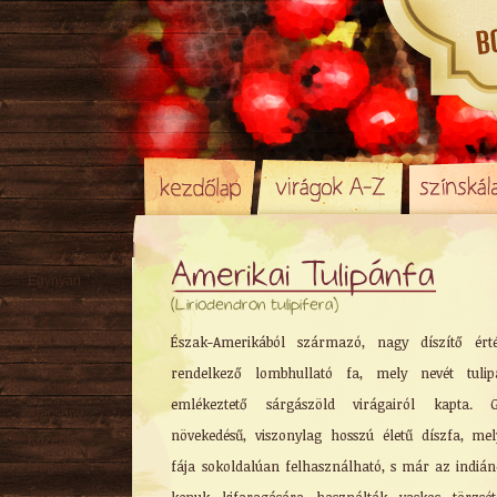
Amerikai Tulipánfa
Egynyári
(Liriodendron tulipifera)
Évelő (Fa)
Hagyma
/ Gumó
Észak-Amerikából származó, nagy díszítő érté
Örökzöld
rendelkező lombhullató fa, mely nevét tulip
Sziklakerti
emlékeztető sárgászöld virágairól kapta. G
Alacsony
növekedésű, viszonylag hosszú életű díszfa, me
Közepes
fája sokoldalúan felhasználható, s már az indián
Magas
Tavaszi