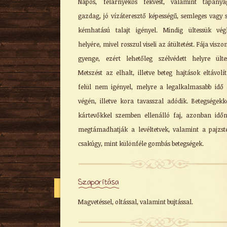
Napos, félárnyékos fekvést, valamint tápanya
gazdag, jó vízáteresztő képességű, semleges vagy 
kémhatású talajt igényel. Mindig ültessük vég
helyére, mivel rosszul viseli az átültetést. Fája viszo
gyenge, ezért lehetőleg szélvédett helyre ülte
Metszést az elhalt, illetve beteg hajtások eltávolí
felül nem igényel, melyre a legalkalmasabb idő 
végén, illetve kora tavasszal adódik. Betegségekk
kártevőkkel szemben ellenálló faj, azonban idő
megtámadhatják a levéltetvek, valamint a pajzst
csakúgy, mint különféle gombás betegségek.
Szaporítása
Magvetéssel, oltással, valamint bujtással.