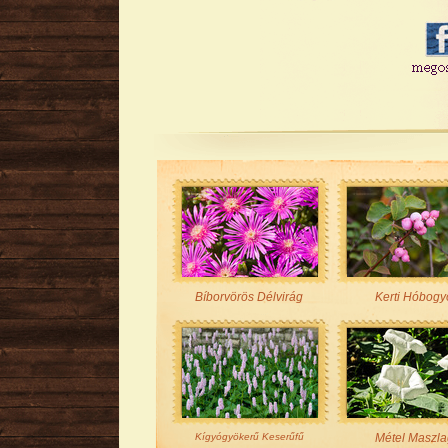
Bíborvörös Délvirág
Kerti Hóbogy
Kígyógyökerű Keserűfű
Métel Maszla