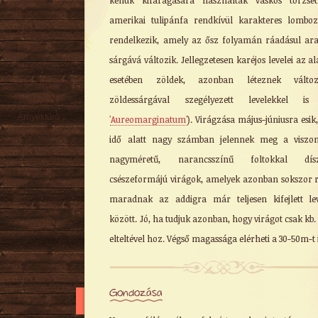
kenuk kifaragására használták vaskos törzsét
Nyári
amerikai tulipánfa rendkívül karakteres lomboz
Őszi
rendelkezik, amely az ősz folyamán ráadásul ar
Kúszó
sárgává változik. Jellegzetesen karéjos levelei az al
Mediterrán
esetében zöldek, azonban léteznek változ
Virágzó cserje
zöldessárgával szegélyezett levelekkel is 
Talajtakaró
Árnyéktűrő
'Aureomarginatum'
). Virágzása május-júniusra esik,
Szobanövény
idő alatt nagy számban jelennek meg a viszon
nagyméretű, narancsszínű foltokkal díszí
csészeformájú virágok, amelyek azonban sokszor r
maradnak az addigra már teljesen kifejlett le
között. Jó, ha tudjuk azonban, hogy virágot csak kb. 
elteltével hoz. Végső magassága elérheti a 30-50m-t i
Gondozása