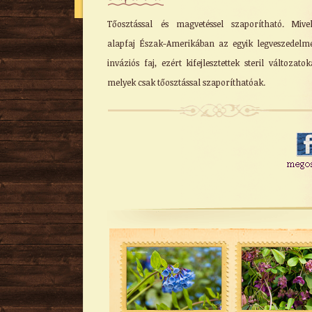
Tőosztással és magvetéssel szaporítható. Miv
alapfaj Észak-Amerikában az egyik legveszedelm
inváziós faj, ezért kifejlesztettek steril változatoka
melyek csak tőosztással szaporíthatóak.