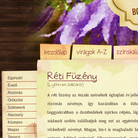
Réti Füzény
Egynyári
(Lythrum salicaria)
Évelő
Rizómás
A réti füzény az északi mérsékelt éghajlati öv jel
Örökzöld
rizómás növénye, így hazánkban is ősho
Sziklakerti
Leggyakrabban a dombvidékek nyirkos rétjein, láp
Alacsony
nádasok szélén találhatjuk meg ezt az egyérte
Közepes
vízkedvelő növényt. Magas, 1m-t is maghaladó fe
Magas
Tavaszi