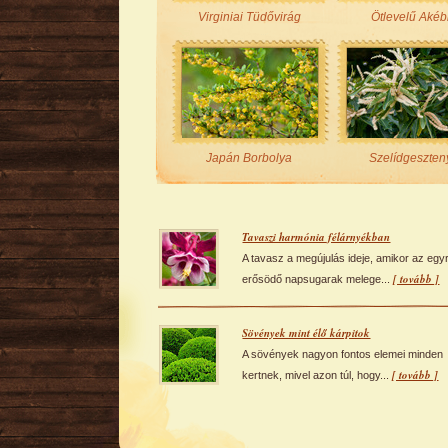
Virginiai Tüdővirág
Ötlevelű Akéb
Japán Borbolya
Szelídgeszten
Tavaszi harmónia félárnyékban
A tavasz a megújulás ideje, amikor az egy
[ tovább ]
erősödő napsugarak melege...
Sövények mint élő kárpitok
A sövények nagyon fontos elemei minden
[ tovább ]
kertnek, mivel azon túl, hogy...