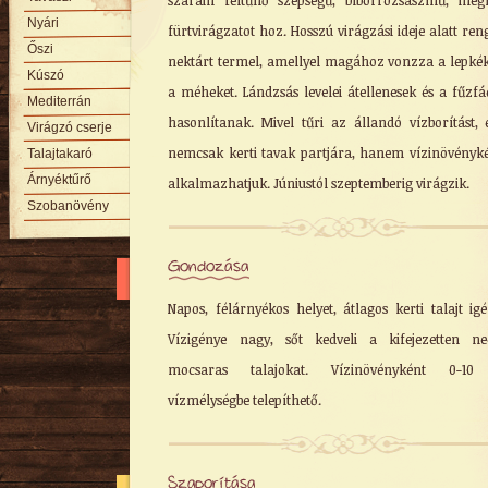
szárain feltűnő szépségű, bíborrózsaszínű, meg
Nyári
fürtvirágzatot hoz. Hosszú virágzási ideje alatt ren
Őszi
nektárt termel, amellyel magához vonzza a lepkék
Kúszó
a méheket. Lándzsás levelei átellenesek és a fűzf
Mediterrán
hasonlítanak. Mivel tűri az állandó vízborítást, 
Virágzó cserje
nemcsak kerti tavak partjára, hanem vízinövényké
Talajtakaró
Árnyéktűrő
alkalmazhatjuk. Júniustól szeptemberig virágzik.
Szobanövény
Gondozása
Napos, félárnyékos helyet, átlagos kerti talajt igé
Vízigénye nagy, sőt kedveli a kifejezetten ne
mocsaras talajokat. Vízinövényként 0-1
vízmélységbe telepíthető.
Szaporítása