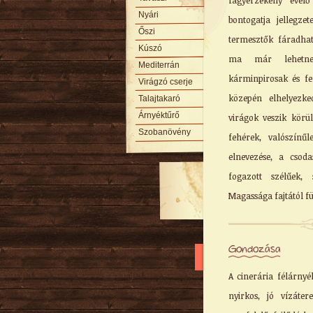
fagyérzékeny ével
Nyári
bontogatja jellegze
Őszi
termesztők fáradha
Kúszó
ma már lehetnek
Mediterrán
kárminpirosak és fe
Virágzó cserje
közepén elhelyezke
Talajtakaró
Árnyéktűrő
virágok veszik körü
Szobanövény
fehérek, valószín
elnevezése, a csoda
fogazott szélűek, 
Magassága fajtától f
Gondozása
A cinerária félárny
nyirkos, jó vízáter