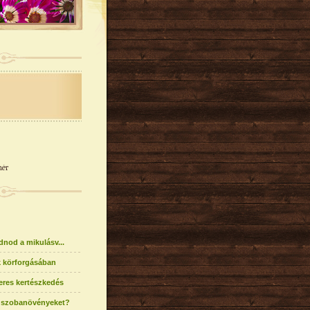
hér
dnod a mikulásv...
k körforgásában
eres kertészkedés
 szobanövényeket?