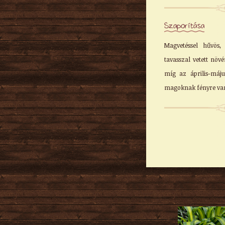
Szaporítása
Magvetéssel hűvös
tavasszal vetett növ
míg az április-máju
magoknak fényre van