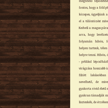
megfelelő fejlődésh
fontos, hogy a föld pH
közepes, ügyeljünk a
el a túlöntözést miv
Kedveli a magas pára
arra, hogy levélzet
folyamán hűvös, f
helyen tartsuk, tél
helyre tenni. Hűvös,
- például lépcsőházb
virágzása hosszabb id
fűtött lakásokban
nevelhető, de miv
gyakorta rövid életű e
gyakran támadják meg
liszteskék, de érzéken