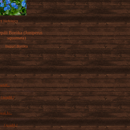
ti Nefelejcs
Nepáli Boróka
afelf...
z idők folyamán mindig is
[ tovább ]
.
gok bi...
ek virága valamilyen
[ tovább ]
...