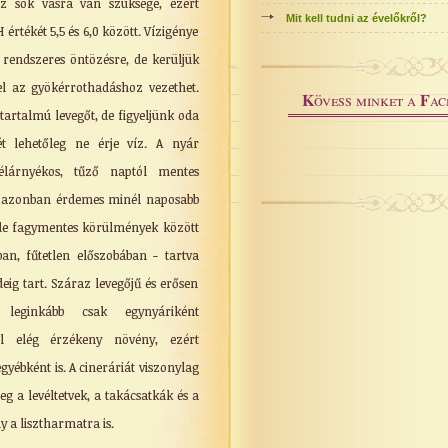
ez sok vasra van szüksége, ezért
Mit kell tudni az évelőkről?
 értékét 5,5 és 6,0 között. Vízigénye
 rendszeres öntözésre, de kerüljük
el az gyökérrothadáshoz vezethet.
K
F
övess minket a
ac
tartalmú levegőt, de figyeljünk oda
ét lehetőleg ne érje víz. A nyár
élárnyékos, tűző naptól mentes
en azonban érdemes minél naposabb
 de fagymentes körülmények között
an, fűtetlen előszobában - tartva
eig tart. Száraz levegőjű és erősen
 leginkább csak egynyáriként
el elég érzékeny növény, ezért
gyébként is. A cineráriát viszonylag
 a levéltetvek, a takácsatkák és a
y a lisztharmatra is.