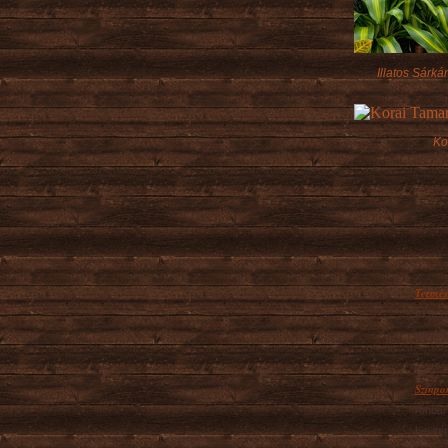
Illatos Sárká
Ko
Termész
Akár g
tavasz,
Színpo
Ámbár 
beültet