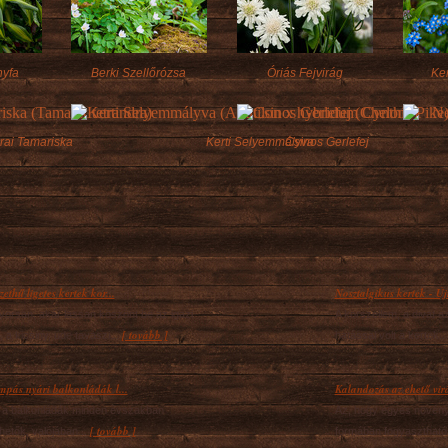
nyfa
Berki Szellőrózsa
Óriás Fejvirág
Ker
rai Tamariska
Kerti Selyemmályva
Csinos Gerlefej
ethű ligetes kertek kor...
Nosztalgikus kertek - Újr
yorsan, akár lassan köszönt be az igazi
A korszellem, a divat a
[ tovább ]
 a kicsiny, üde tavaszi...
hatással volt a kertek..
mpás nyári balkonládák l...
Kalandozás az ehető virá
a balkonládák minden évszakban
Az, hogy egyes növény
[ tovább ]
hetők, valójában...
formában fogyasztható,