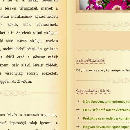
ő a tél és a tavasz folyamán
tes fészkes virágzatait, melyek a
tatlan munkájának köszönhetően
 kékek, lilák, rózsaszínek,
hérek is. Az élénk színű virágzat
dő sötét csöves virágait nyelves
l, melyek belső részükön gyakran
űleg ebből ered a növény másik
Színváltozatok
szem. Szív alakú levelei zöldek,
Kék, lila, rózsaszín, kárminpiros, fe
s viszonylag erősen erezettek.
üggően kb. 20-40cm.
Kapcsolódó cikkek
8 érdekesség, amit érdemes tu
Élénk színhatások az évszako
ékos fekvést, s humuszban gazdag,
Praktikus szenvedély a kontén
esztő képességű talajt igényel. A
Hogyan neveljünk egészséges