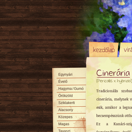
Cinerária
Egynyári
(Pericallis x hybrida)
Évelő
Hagyma
/ Gumó
Tradicionális szob
Örökzöld
cinerária, melynek 
Sziklakerti
esik, amikor a legn
Alacsony
becsempésszünk ottho
Közepes
Ez a Kanári-szig
Magas
Tavaszi