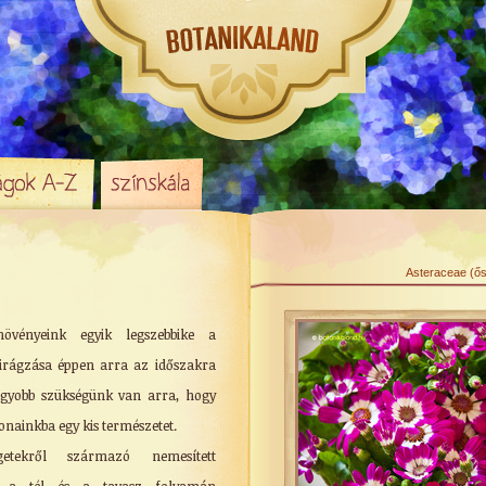
Asteraceae (ősz
anövényeink egyik legszebbike a
virágzása éppen arra az időszakra
agyobb szükségünk van arra, hogy
nainkba egy kis természetet.
etekről származó nemesített