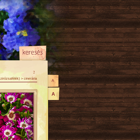
2
irózsafélék) > cinerária
A
A