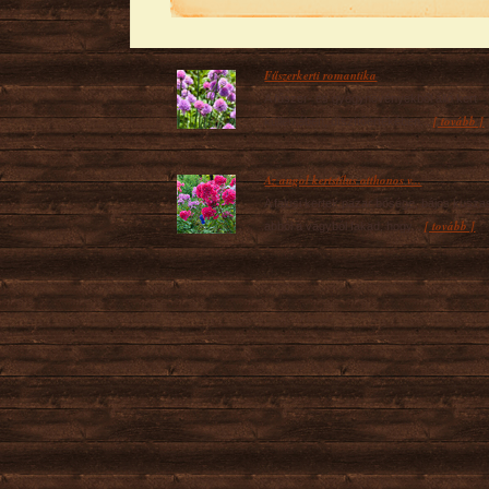
Fűszerkerti romantika
A fűszer- és gyógynövényekből álló kert
[ tovább ]
küllemében, díszítőértékében...
Az angol kertstílus otthonos v...
A falusi kertek pazar bősége, bájos kusz
[ tovább ]
abból a vágyból fakad, hogy...