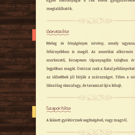
Egyes hatóanyagai a rák elleni gyógyszerekbe
megtalálhatók.
Gondozása
Meleg és fényigényes növény, amely ugyana
félárnyékban is megél. Az amerikai alkörmös 
szerkezetű, közepesen tápanyagdús talajban é
legjobban magát. Öntözni csak a fiatal példányokat 
az idősebbek jól bírják a szárazságot. Télen a n
látszólag visszafagy, de tavasszal újra kihajt.
Szaporítása
A kiásott gyöktörzsek segítségével, vagy magról.