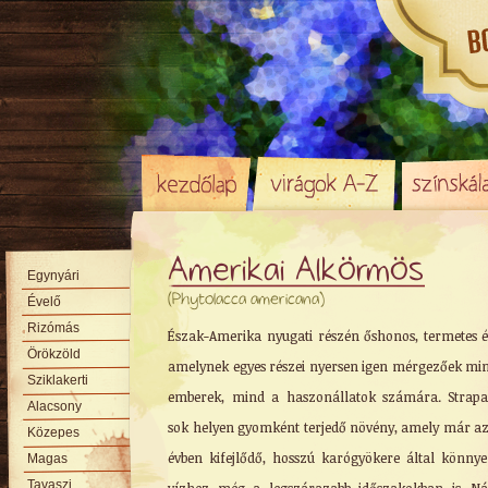
Amerikai Alkörmös
Egynyári
(Phytolacca americana)
Évelő
Rizómás
Észak-Amerika nyugati részén őshonos, termetes é
Örökzöld
amelynek egyes részei nyersen igen mérgezőek mi
Sziklakerti
emberek, mind a haszonállatok számára. Strapa
Alacsony
sok helyen gyomként terjedő növény, amely már az
Közepes
évben kifejlődő, hosszú karógyökere által könnye
Magas
Tavaszi