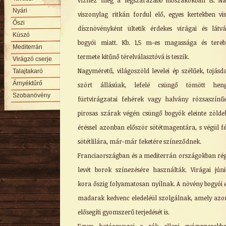
vízhez még a legszárazabb időszakokban is. N
Nyári
viszonylag ritkán fordul elő, egyes kertekben vi
Őszi
dísznövényként ültetik érdekes virágai és látv
Kúszó
bogyói miatt. Kb. 1,5 m-es magassága és tereb
Mediterrán
termete kitűnő térelválasztóvá is teszik.
Virágzó cserje
Nagyméretű, világoszöld levelei ép szélűek, tojásd
Talajtakaró
Árnyéktűrő
szórt állásúak, lefelé csüngő tömött heng
Szobanövény
fürtvirágzatai fehérek vagy halvány rózsaszínű
pirosas szárak végén csüngő bogyók eleinte zölde
éréssel azonban először sötétmagentára, s végül f
sötétlilára, már-már feketére színeződnek.
Franciaországban és a mediterrán országokban ré
levét borok színezésére használták. Virágai júni
kora őszig folyamatosan nyílnak. A növény bogyói 
madarak kedvenc eledeléül szolgálnak, amely az
elősegíti gyomszerű terjedését is.