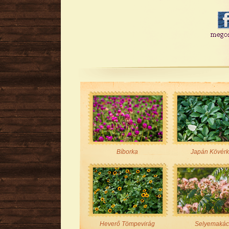
Bíborka
Japán Kövér
Heverő Tömpevirág
Selyemakác