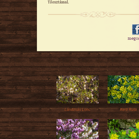
Tőosztással.
Lándzsás Lonc
Kerti Ruta