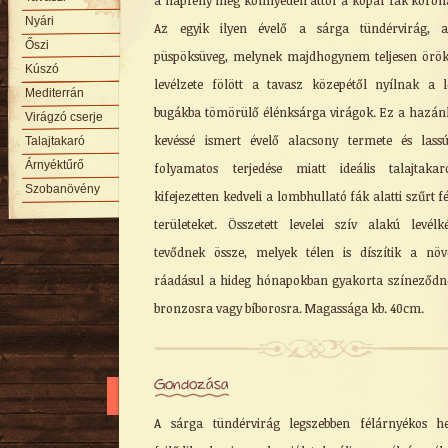
a napfény még könnyedén áttör a kopár fák koron
Nyári
Az egyik ilyen évelő a sárga tündérvirág, a
Őszi
püspöksüveg, melynek majdhogynem teljesen örö
Kúszó
levélzete fölött a tavasz közepétől nyílnak a l
Mediterrán
bugákba tömörülő élénksárga virágok. Ez a hazá
Virágzó cserje
kevéssé ismert évelő alacsony termete és lass
Talajtakaró
Árnyéktűrő
folyamatos terjedése miatt ideális talajtaka
Szobanövény
kifejezetten kedveli a lombhullató fák alatti szűrt f
területeket. Összetett levelei szív alakú levélk
tevődnek össze, melyek télen is díszítik a növ
ráadásul a hideg hónapokban gyakorta színeződn
bronzosra vagy bíborosra. Magassága kb. 40cm.
Gondozása
A sárga tündérvirág legszebben félárnyékos h