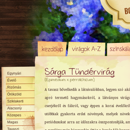
Sárga Tündérvirág
Egynyári
(Epimedium x perralchicum)
Évelő
Rizómás
A tavasz bővelkedik a látnivalókban, legyen szó ak
Örökzöld
apró termetű hagymásokról, a látványos virág
Sziklakerti
cserjékről és fákról, vagy éppen a korai évelőkrő
Alacsony
utóbbiak gyakorta erdei növények, melyek növek
Közepes
periódusukat arra az időszakra összpontosítják, a
Magas
Tavaszi