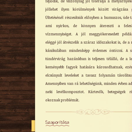
fejlődik, de viszonylag jól tolerálja a mélyárnyéko
jóllehet ilyen körülmények között virágzása 
Ültetésénél részesítsük előnyben a humuszos, üde ta
ami nyirkos, de könnyen átereszti a felesl
vízmennyiséget. A jól meggyökeresedett példá
eléggé jól átvészelik a száraz időszakokat is, de a 
kánikulában mindenképp érdemes öntözni. A s
tündérvirág hazánkban is teljesen télálló, de a le
keményebb fagyok hatására károsodhatnak, ezé
elcsúnyult leveleket a tavasz folyamán távolítsu
Amennyiben van rá lehetőségünk, minden évben a
neki levélkomposztot. Kártevők, betegségek r
okoznak problémát.
Szaporítása