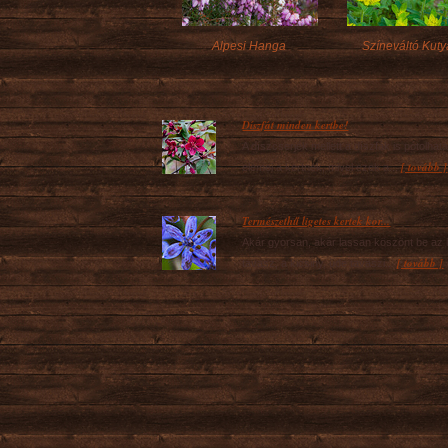
Alpesi Hanga
Színeváltó Kuty
Díszfát minden kertbe!
A díszcserjék mellett a díszfák is pótolhata
[ tovább ]
elemei a kertnek, mivel ezek a...
Természethű ligetes kertek kor...
Akár gyorsan, akár lassan köszönt be az 
[ tovább ]
tavasz, a kicsiny, üde tavaszi...