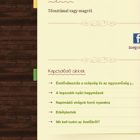
Tőosztással vagy magról.
Kapcsolódó cikkek
Évelőválasztás a szépség és az egyszerűség j...
A legszebb nyári hagymások
Napimádó virágok forró nyarakra
Erkélykertek
Mit kell tudni az évelőkről?