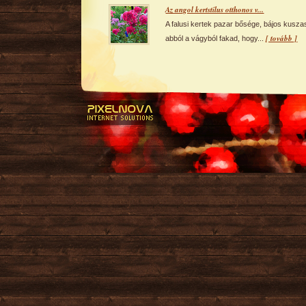
Az angol kertstílus otthonos v...
A falusi kertek pazar bősége, bájos kusz
[ tovább ]
abból a vágyból fakad, hogy...