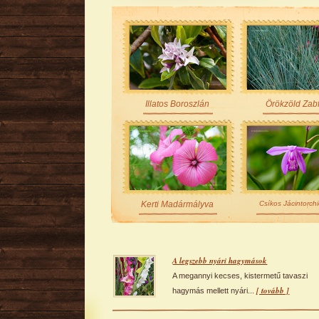
Illatos Boroszlán
Örökzöld Zab
Kerti Madármályva
Csíkos Jácintorch
A legszebb nyári hagymások
A megannyi kecses, kistermetű tavaszi
[ tovább ]
hagymás mellett nyári...