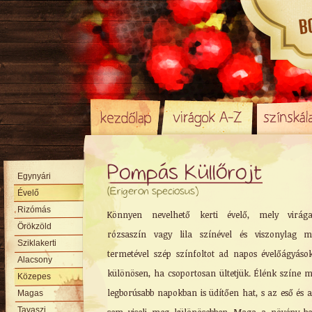
Pompás Küllőrojt
Egynyári
(Erigeron speciosus)
Évelő
Rizómás
Könnyen nevelhető kerti évelő, mely virága
Örökzöld
rózsaszín vagy lila színével és viszonylag m
Sziklakerti
termetével szép színfoltot ad napos évelőágyáso
Alacsony
különösen, ha csoportosan ültetjük. Élénk színe 
Közepes
legborúsabb napokban is üdítően hat, s az eső és a
Magas
Tavaszi