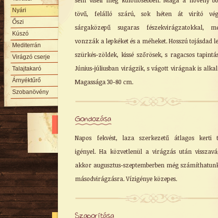
sem viseli meg különösebben. Maga a növény b
Nyári
tövű, felálló szárú, sok héten át virító vég
Őszi
sárgaközepű sugaras fészekvirágzatokkal, me
Kúszó
vonzzák a lepkéket és a méheket. Hosszú tojásdad le
Mediterrán
szürkés-zöldek, kissé szőrösek, s ragacsos tapintá
Virágzó cserje
Június-júliusban virágzik, s vágott virágnak is alka
Talajtakaró
Árnyéktűrő
Magassága 30-80 cm.
Szobanövény
Gondozása
Napos fekvést, laza szerkezetű átlagos kerti t
igényel. Ha közvetlenül a virágzás után visszavá
akkor augusztus-szeptemberben még számíthatun
másodvirágzásra. Vízigénye közepes.
Szaporítása