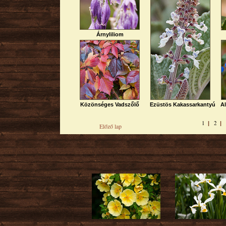
Árnyliliom
Közönséges Vadszőlő
Ezüstös Kakassarkantyú
A
1
2
|
Előző lap