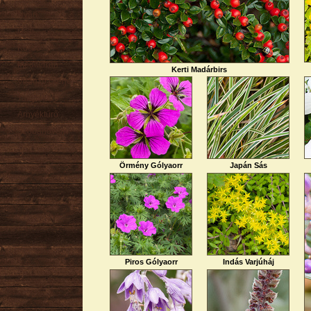
Nyári
Őszi
Kúszó
Mediterrán
Kerti Madárbirs
Virágzó cserje
Talajtakaró
Árnyéktűrő
Szobanövény
Örmény Gólyaorr
Japán Sás
Piros Gólyaorr
Indás Varjúháj