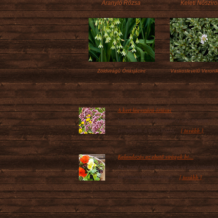
Aranyló Rózsa
Keleti Nőszir
Zöldvirágú Óriásjácint
Vaskoslevelű Veroni
A kert lágyszárú óriásai
Néhány lágyszárú növény szó szerint
[ tovább ]
kimagaslik a többi közül,...
Kalandozás az ehető virágok bi...
Az, hogy egyes növények virága valamily
[ tovább ]
formában fogyasztható,...