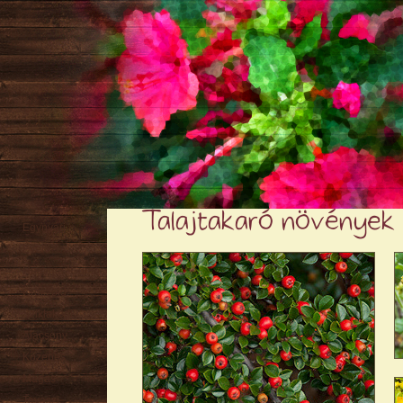
Talajtakaró növények
Egynyári
Évelő
Hagyma
/ Gumó
Örökzöld
Sziklakerti
Alacsony
Közepes
Magas
Tavaszi