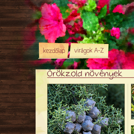
Örökzold növények
Egynyári
Évelő
Hagyma
/ Gumó
Örökzöld
Sziklakerti
Alacsony
Közepes
Magas
Tavaszi