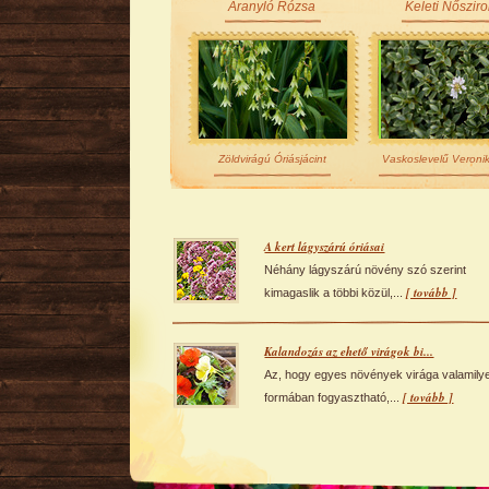
Aranyló Rózsa
Keleti Nőszir
Zöldvirágú Óriásjácint
Vaskoslevelű Veroni
A kert lágyszárú óriásai
Néhány lágyszárú növény szó szerint
[ tovább ]
kimagaslik a többi közül,...
Kalandozás az ehető virágok bi...
Az, hogy egyes növények virága valamily
[ tovább ]
formában fogyasztható,...