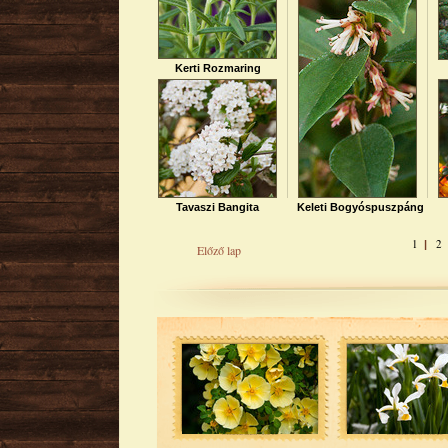
Kerti Rozmaring
Tavaszi Bangita
Keleti Bogyóspuszpáng
1
2
|
Előző lap