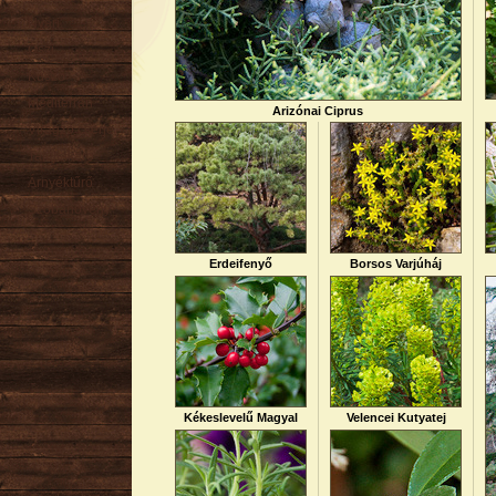
Nyári
Őszi
Kúszó
Mediterrán
Arizónai Ciprus
Virágzó cserje
Talajtakaró
Árnyéktűrő
Szobanövény
Erdeifenyő
Borsos Varjúháj
Kékeslevelű Magyal
Velencei Kutyatej