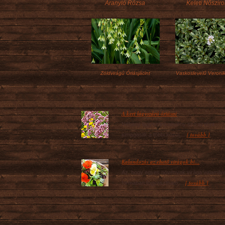
Aranyló Rózsa
Keleti Nőszir
Zöldvirágú Óriásjácint
Vaskoslevelű Veroni
A kert lágyszárú óriásai
Néhány lágyszárú növény szó szerint
[ tovább ]
kimagaslik a többi közül,...
Kalandozás az ehető virágok bi...
Az, hogy egyes növények virága valamily
[ tovább ]
formában fogyasztható,...