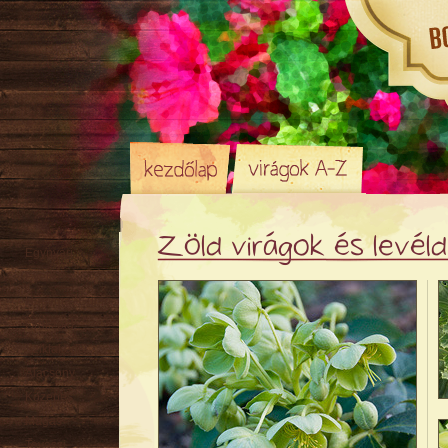
Zöld virágok és levé
Egynyári
Évelő
Hagyma
/ Gumó
Örökzöld
Sziklakerti
Alacsony
Közepes
Magas
Tavaszi