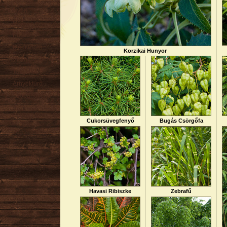
Nyári
Őszi
Kúszó
Mediterrán
Korzikai Hunyor
Virágzó cserje
Talajtakaró
Árnyéktűrő
Szobanövény
Cukorsüvegfenyő
Bugás Csörgőfa
Havasi Ribiszke
Zebrafű