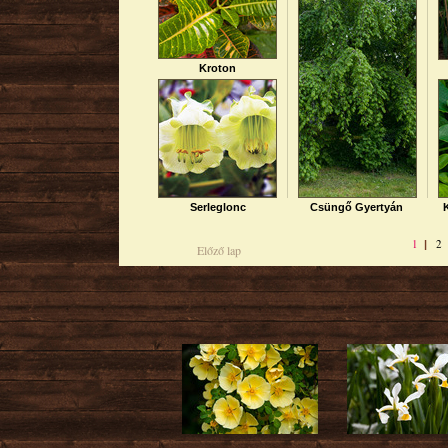
Kroton
Serleglonc
Csüngő Gyertyán
1
2
|
Előző lap