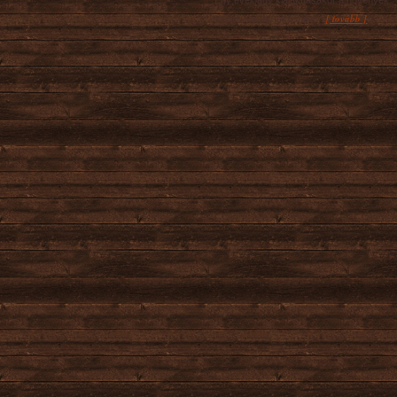
Egy évelőágy kialakításakor a növények
[ tovább ]
széles választéka miatt...