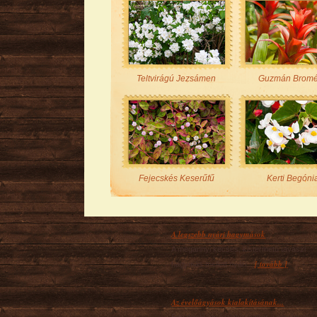
Teltvirágú Jezsámen
Guzmán Bromé
Fejecskés Keserűfű
Kerti Begóni
A legszebb nyári hagymások
A megannyi kecses, kistermetű tavaszi
[ tovább ]
hagymás mellett nyári...
Az évelőágyások kialakításának...