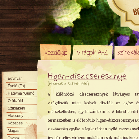
Higan-díszcseresznye
Egynyári
(Prunus x subhirtella)
Évelő (Fa)
Hagyma
/ Gumó
A különböző díszcseresznyék látványos tav
Örökzöld
virágdíszük miatt kedvelt díszfák az egész é
Sziklakerti
mérsékeltövben, így hazánkban is. A hibrid eredet
Alacsony
természetben is előforduló higan-díszcseresznye (
P
Közepes
x subhirtella
) egyike a legkorábban nyíló cseresznyé
Magas
így bár teljes virágpompájában csak március közep
Tavaszi