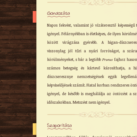
Gondozása
Napos fekvést, valamint jó vízáteresztő képességű t
igényel. Félárnyékban is életképes, de ilyen körülm
között virágzása gyérebb. A higan-díszcseres
viszonylag jól tűri a nyári forróságot, a szár
körülményeket, s bár a legtöbb
Prunus
fajhoz haso
számos betegség és kártevő károsíthatja, a h
díszcseresznye nemzetségének egyik legellená
képviselőjének számít. Fiatal korban rendszeres önt
igényel, de később is meghálálja az öntözést a s
időszakokban. Metszést nem igényel.
Szaporítása