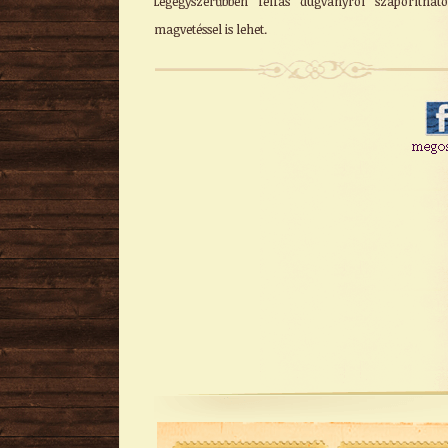
Legegyszerűbben félfás dugványról szaporíthat
magvetéssel is lehet.