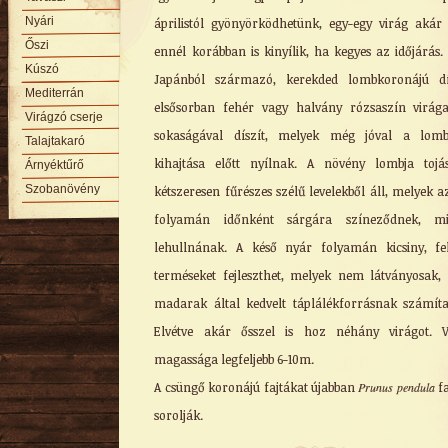
Nyári
áprilistól gyönyörködhetünk, egy-egy virág aká
Őszi
ennél korábban is kinyílik, ha kegyes az időjárás.
Kúszó
Japánból származó, kerekded lombkoronájú dí
Mediterrán
elsősorban fehér vagy halvány rózsaszín virág
Virágzó cserje
sokaságával díszít, melyek még jóval a lomb
Talajtakaró
kihajtása előtt nyílnak. A növény lombja tojá
Árnyéktűrő
Szobanövény
kétszeresen fűrészes szélű levelekből áll, melyek a
folyamán időnként sárgára színeződnek, mie
lehullnának. A késő nyár folyamán kicsiny, fe
terméseket fejleszthet, melyek nem látványosak,
madarak által kedvelt táplálékforrásnak számít
Elvétve akár ősszel is hoz néhány virágot. V
magassága legfeljebb 6-10m.
A csüngő koronájú fajtákat újabban
Prunus pendula
fa
sorolják.